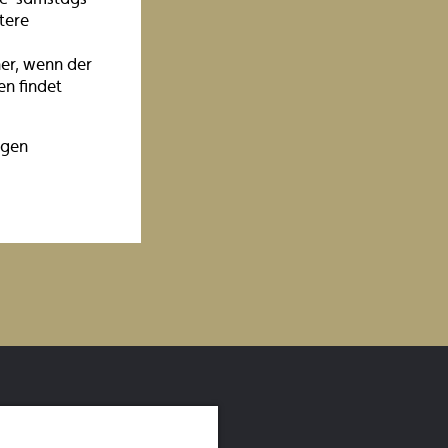
tere
ner, wenn der
en findet
igen