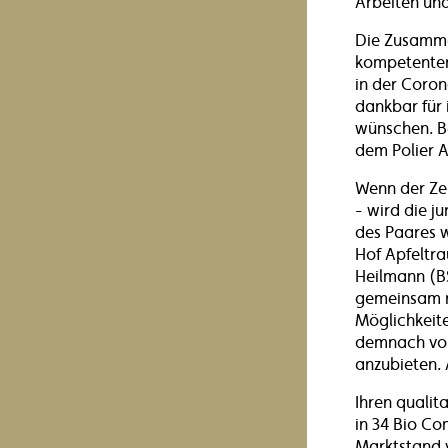
Arbeiten un
Die Zusamme
kompetenten
in der Coron
dankbar für 
wünschen. Bo
dem Polier A
Wenn der Ze
- wird die j
des Paares w
Hof Apfeltr
Heilmann (B
gemeinsam n
Möglichkeite
demnach vor
anzubieten. 
Ihren qualit
in 34 Bio Co
Marktstand v