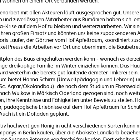
d Wohnen an einem Ort verbunden werden.
narbeit mit allen Akteuren läuft ausgesprochen gut. Unsere
 und zuverlässigen Mitarbeiter aus Rumänien haben sich en
a-Krise auf dem Hof zu bleiben und weiterzuarbeiten. Wir sin
ihren großen Einsatz und könnten uns keine zupackenderen A
ris Laufer, der Gärtner vom Hof Apfeltraum, koordiniert z
xel Preuss die Arbeiten vor Ort und übernimmt die Baubetr
itplan des Baus eingehalten werden kann - wonach es derzei
unge dreiköpfige Familie im Winter einziehen können. Das H
ird weiterhin die bereits gut laufende demeter-Imkerei sein
aum bietet Hanna Schirm (Umweltpädagogin und Lehrerin) u
Sc. Agrar/Ökolandbau), die nach dem Studium in Eberswald
ach Wulkow in Märkisch Oderland gezogen sind, noch weit
n, ihre Kenntnisse und Fähigkeiten unter Beweis zu stellen. 
, pädagogische Erlebnisse auf dem Hof Apfeltraum für Schul
Auch ist ein Dofladen geplant.
ativ hochwertigen Honig in acht verschiedenen Sorten kann 
mpanys in Berlin kaufen, über die Abokiste Landkorb bezieh
on Susanne Petersen von frisch&frei kaufen. Dort erhalten 