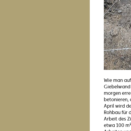
Wie man auf 
Giebelwand 
morgen errei
betonieren,
April wird 
Rohbau für d
Arbeit des Z
etwa 100 m²