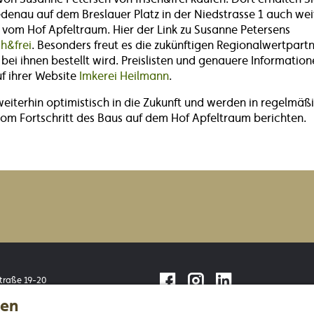
iedenau auf dem Breslauer Platz in der Niedstrasse 1 auch wei
vom Hof Apfeltraum. Hier der Link zu Susanne Petersens
ch&frei
. Besonders freut es die zukünftigen Regionalwertpart
 bei ihnen bestellt wird. Preislisten und genauere Information
f ihrer Website
Imkerei Heilmann
.
weiterhin optimistisch in die Zukunft und werden in regelmäß
om Fortschritt des Baus auf dem Hof Apfeltraum berichten.
facebook
instagram
linkedin
traße 19-20
rlin
gen