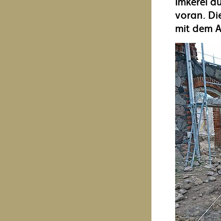
Imkerei a
voran. Di
mit dem 