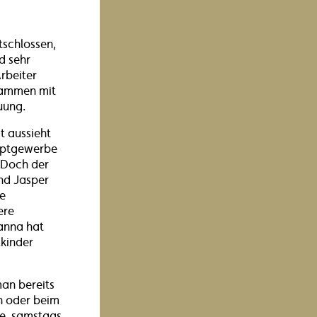
tschlossen,
d sehr
rbeiter
usammen mit
euung.
t aussieht
auptgewerbe
. Doch der
nd Jasper
e
ere
Hanna hat
kinder
man bereits
en oder beim
Sie samstags