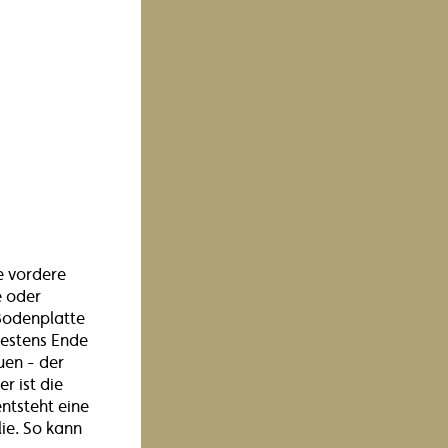
e vordere
e oder
Bodenplatte
testens Ende
uen - der
r ist die
ntsteht eine
ie. So kann