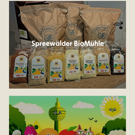
Spreewälder BioMühle