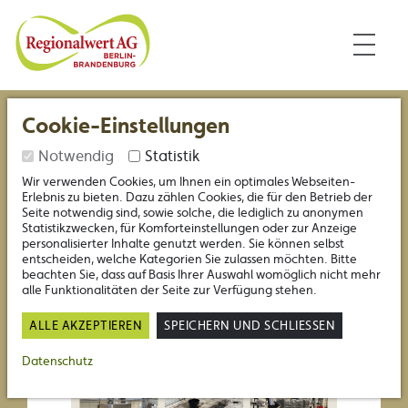
Inhalt
Nützliche Links
Regionalwert Berlin-Branden
Cookie-Einstellungen
Hülsenreich erweitert
Notwendig
Statistik
Produktionsfläche
Wir verwenden Cookies, um Ihnen ein optimales Webseiten-
Erlebnis zu bieten. Dazu zählen Cookies, die für den Betrieb der
03.04.2026
Seite notwendig sind, sowie solche, die lediglich zu anonymen
Statistikzwecken, für Komforteinstellungen oder zur Anzeige
personalisierter Inhalte genutzt werden. Sie können selbst
entscheiden, welche Kategorien Sie zulassen möchten. Bitte
beachten Sie, dass auf Basis Ihrer Auswahl womöglich nicht mehr
alle Funktionalitäten der Seite zur Verfügung stehen.
Das Hülsenreich wächst
ALLE AKZEPTIEREN
SPEICHERN UND SCHLIESSEN
Datenschutz