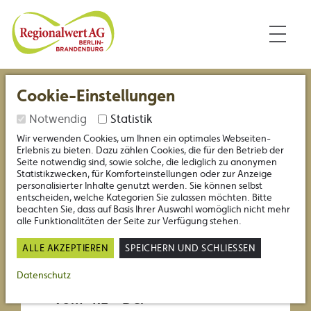
Inhalt
Nützliche Links
Regionalwert Berlin-Branden
Cookie-Einstellungen
Vorstand Timo Kaphengst zu
Notwendig
Statistik
Gast bei "RE - Der
Wir verwenden Cookies, um Ihnen ein optimales Webseiten-
Nachhaltigkeitspodcast"
Erlebnis zu bieten. Dazu zählen Cookies, die für den Betrieb der
Seite notwendig sind, sowie solche, die lediglich zu anonymen
Statistikzwecken, für Komforteinstellungen oder zur Anzeige
12.10.2020
personalisierter Inhalte genutzt werden. Sie können selbst
entscheiden, welche Kategorien Sie zulassen möchten. Bitte
beachten Sie, dass auf Basis Ihrer Auswahl womöglich nicht mehr
alle Funktionalitäten der Seite zur Verfügung stehen.
ALLE AKZEPTIEREN
SPEICHERN UND SCHLIESSEN
Vorstand Timo Kaphengst im
Datenschutz
Gespräch mit Lisa und Jan
vom "RE - Der