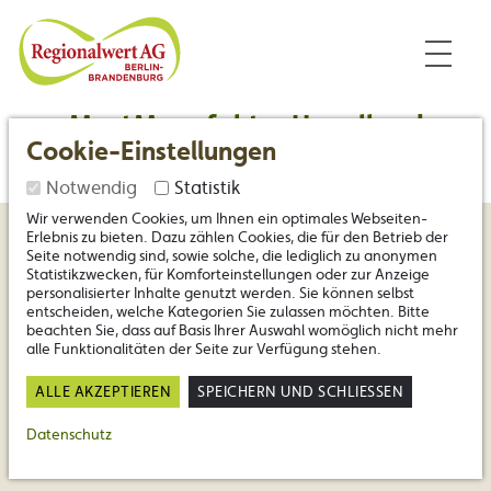
Inhalt
Nützliche Links
Regionalwert Berlin-Branden
MostManufaktur Havelland
Cookie-Einstellungen
Notwendig
Statistik
Wir verwenden Cookies, um Ihnen ein optimales Webseiten-
Erlebnis zu bieten. Dazu zählen Cookies, die für den Betrieb der
Seite notwendig sind, sowie solche, die lediglich zu anonymen
Statistikzwecken, für Komforteinstellungen oder zur Anzeige
personalisierter Inhalte genutzt werden. Sie können selbst
entscheiden, welche Kategorien Sie zulassen möchten. Bitte
beachten Sie, dass auf Basis Ihrer Auswahl womöglich nicht mehr
alle Funktionalitäten der Seite zur Verfügung stehen.
ALLE AKZEPTIEREN
SPEICHERN UND SCHLIESSEN
Datenschutz
Jörg Farys | Die Projektoren