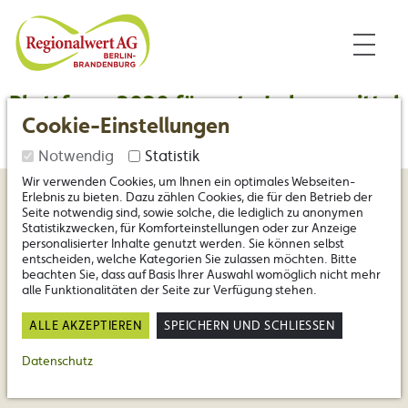
Inhalt
Nützliche Links
Regionalwert Berlin-Branden
Plattform 2020 für gute Lebensmittel
Cookie-Einstellungen
Notwendig
Statistik
Wir verwenden Cookies, um Ihnen ein optimales Webseiten-
Erlebnis zu bieten. Dazu zählen Cookies, die für den Betrieb der
Seite notwendig sind, sowie solche, die lediglich zu anonymen
Statistikzwecken, für Komforteinstellungen oder zur Anzeige
personalisierter Inhalte genutzt werden. Sie können selbst
entscheiden, welche Kategorien Sie zulassen möchten. Bitte
beachten Sie, dass auf Basis Ihrer Auswahl womöglich nicht mehr
alle Funktionalitäten der Seite zur Verfügung stehen.
ALLE AKZEPTIEREN
SPEICHERN UND SCHLIESSEN
Datenschutz
John Brömstrup